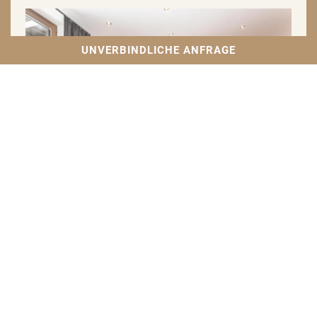
UNVERBINDLICHE ANFRAGE
"Zell am See"
66 m² | bis 6 P.
MEHR ERFAHREN