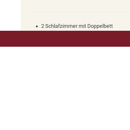
2 Schlafzimmer mit Doppelbett
Wohnraum mit hochwertiger
(Bett-)Couch
Offene Küche
Bad mit Dusche, Badewanne, WC, Föh
und Handtuchtrockner
Vorraum mit Garderobe