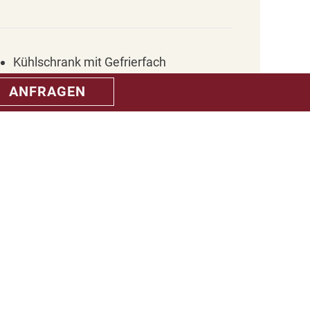
Kühlschrank mit Gefrierfach
Nespresso Kapselmaschine
ANFRAGEN
Wasserkocher
Toaster
Geschirr, Gläser, Besteck
Frottierwaren in Küche und Bad
Bettwäsche