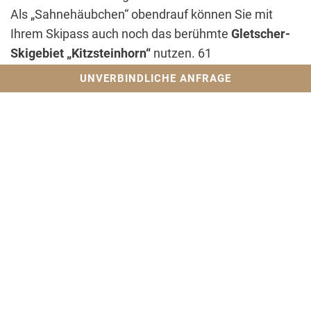
Als „Sahnehäubchen“ obendrauf können Sie mit
Ihrem Skipass auch noch das berühmte
Gletscher-
Skigebiet „Kitzsteinhorn“
nutzen. 61
Pistenkilometer und 23 Liftanlagen warten hier auf
UNVERBINDLICHE ANFRAGE
Sie. Sie erreichen dieses Gletscher-Skigebiet ganz
einfach und kostenlos mit dem
gratis Skibus.
Zu den insgesamt
408 Pistenkilometern
dieses
Skiverbunds mit variantenreichen Abfahrten in allen
Schwierigkeitsstufen gesellt sich durch ein
traumhaftes
Freeride-Areal
und
Snowparks
noch
pures
Tiefschneevergnügen
. Mal ganz abgesehen
von den
Snowparks, Speedstrecken, Freestyle-
Parks
und vielem mehr . . .
Ob Skifahren auf der
Schmittenhöhe
, auf dem